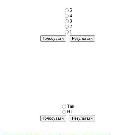
5
4
3
2
1
Так
Ні