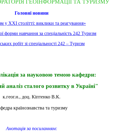
ОРАТОРІЯ ГЕОІНФОРМАЦІЇ ТА ТУРИЗМУ
Головні новини
м у ХХІ столітті: виклики та реагування»
ої форми навчання за спеціальність 242 Туризм
их робіт зі спеціальності 242 – Туризм
ікація за науковою темою кафедри:
й аналіз сталого розвитку в Україні"
к.геог.н., доц. Кіптенко В.К.
афедра країнознавства та туризму
Анотація за посиланням: