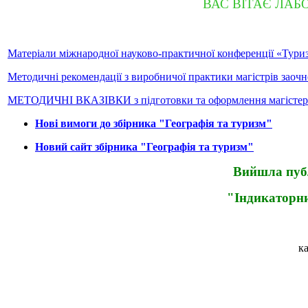
ВАС ВІТАЄ ЛАБ
Матеріали міжнародної науково-практичної конференції «Туриз
Методичні рекомендації з виробничої практики магістрів заочн
МЕТОДИЧНІ ВКАЗІВКИ з підготовки та оформлення магістерськ
Нові вимоги до збірника "Географія та туризм"
Новий сайт збірника "Географія та туризм"
Вийшла публ
"Індикаторни
к