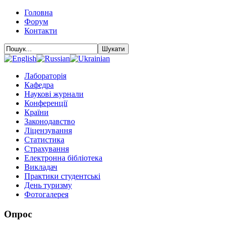
Головна
Форум
Контакти
Лабораторія
Кафедра
Наукові журнали
Конференції
Країни
Законодавство
Ліцензування
Статистика
Страхування
Електронна бібліотека
Викладач
Практики студентські
День туризму
Фотогалерея
Опрос