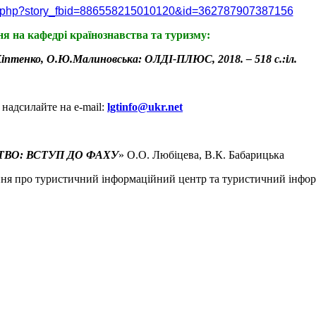
ory.php?story_fbid=886558215010120&id=362787907387156
я на кафедрі країнознавства та туризму:
.Кіптенко, О.Ю.Малиновська: ОЛДІ
-
ПЛЮС, 2018. – 518 с.:іл.
надсилайте на e-mail:
lgtinfo@ukr.net
ВО: ВСТУП ДО ФАХУ
» О.О. Любіцева, В.К. Бабарицька
ня про туристичний інформаційний центр та туристичний інфо