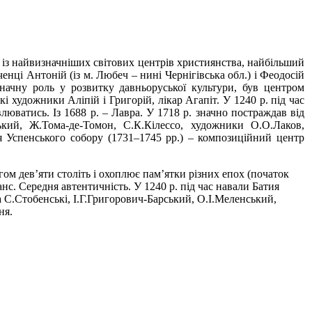
із найвизначніших світових центрів християнства, найбільший
нці Антоній (із м. Любеч – нині Чернігівська обл.) і Феодосій
 значну роль у розвитку давньоруської культури, був центром
 художники Аліпій і Григорій, лікар Агапіт. У 1240 р. під час
влюватись. Із 1688 р. – Лавра. У 1718 р. значно постраждав від
ький, Ж.Тома-де-Томон, С.К.Кілессо, художники О.О.Лаков,
ця Успенського собору (1731–1745 рр.) – композиційний центр
м дев’яти століть і охоплює пам’ятки різних епох (початок
анс. Середня автентичність. У 1240 р. під час навали Батия
та С.Стобенські, І.Г.Григорович-Барський, О.І.Меленський,
ня.