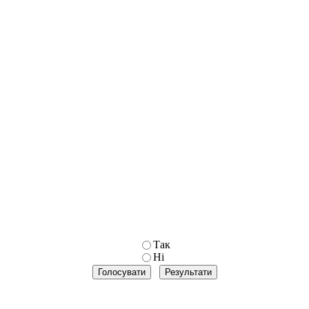
Так
Ні