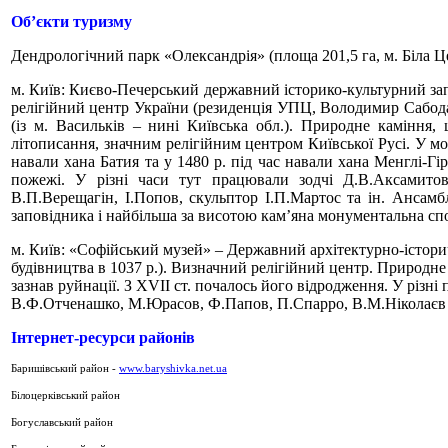
Об’єкти туризму
Дендрологічний парк «Олександрія» (площа 201,5 га, м. Біла Ц
м. Київ: Києво-Печерський державний історико-культурний за
релігійний центр України (резиденція УПЦ, Володимир Сабодан)
(із м. Васильків – нині Київська обл.). Природне каміння, 
літописання, значним релігійним центром Київської Русі. У мо
навали хана Батия та у 1480 р. під час навали хана Менглі-Гір
пожежі. У різні часи тут працювали зодчі Д.В.Аксамитов,
В.П.Верещагін, І.Попов, скульптор І.П.Мартос та ін. Ансамб
заповідника і найбільша за висотою кам’яна монументальна спо
м. Київ: «Софійський музей» – Державний архітектурно-істори
будівництва в 1037 р.). Визначний релігійний центр. Природне к
зазнав руйнації. З ХVІІ ст. почалось його відродження. У різні
В.Ф.Отченашко, М.Юрасов, Ф.Папов, П.Спарро, В.М.Ніколаєв та
Інтернет-ресурси районів
Баришівський район -
www.baryshivka.net.ua
Білоцерківський район
Богуславський район