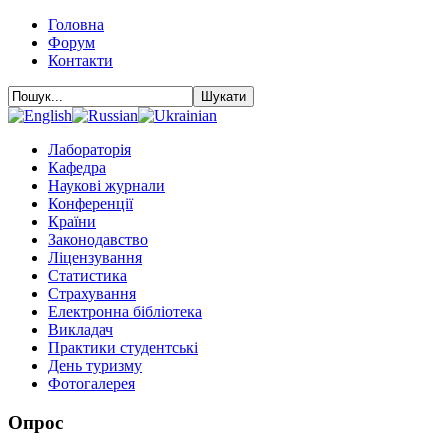
Головна
Форум
Контакти
Лабораторія
Кафедра
Наукові журнали
Конференції
Країни
Законодавство
Ліцензування
Статистика
Страхування
Електронна бібліотека
Викладач
Практики студентські
День туризму
Фотогалерея
Опрос