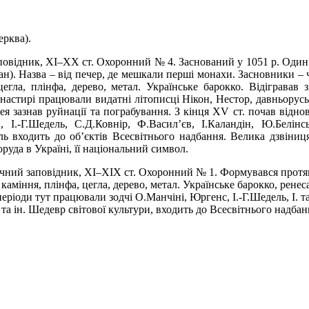
ерква).
повідник, ХІ–ХХ ст. Охоронний № 4. Заснований у 1051 р. Один 
. Назва – від печер, де мешкали перші монахи. Засновники – че
цегла, плінфа, дерево, метал. Українське барокко. Відігравав
настирі працювали видатні літописці Нікон, Нестор, давньоруські
ея зазнав руйнації та пограбування. З кінця ХV ст. почав відно
 І.-Г.Шедель, С.Д.Ковнір, Ф.Васил’єв, І.Каландін, Ю.Белінс
ль входить до об’єктів Всесвітнього надбання. Велика дзвіни
руда в Україні, її національний символ.
чний заповідник, ХІ–ХІХ ст. Охоронний № 1. Формувався протяго
аміння, плінфа, цегла, дерево, метал. Українське барокко, ренес
 періоди тут працювали зодчі О.Манчіні, Юргенс, І.-Г.Шедель, І. 
 ін. Шедевр світової культури, входить до Всесвітнього надбан