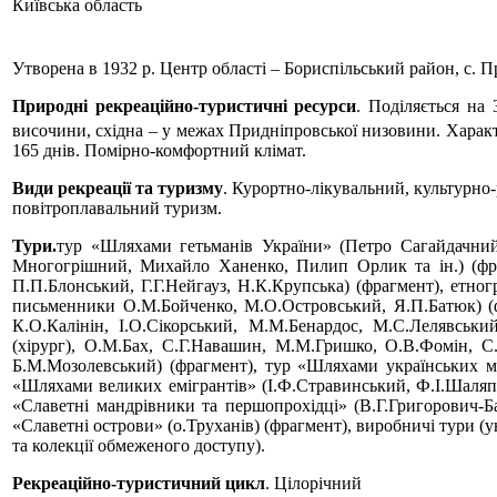
Київська область
Утворена в 1932 р. Центр області – Бориспільський район, с. П
Природні рекреаційно-туристичні ресурси
. Поділяється на
височини, східна – у межах Придніпровської низовини. Характе
165 днів. Помірно-комфортний клімат.
Види рекреації та туризму
. Курортно-лікувальний, культурно-
повітроплавальний туризм.
Тури.
тур «Шляхами гетьманів України» (Петро Сагайдачни
Многогрішний, Михайло Ханенко, Пилип Орлик та ін.) (фраг
П.П.Блонський, Г.Г.Нейгауз, Н.К.Крупська) (фрагмент), етно
письменники О.М.Бойченко, М.О.Островський, Я.П.Батюк) (ф
К.О.Калінін, І.О.Сікорський, М.М.Бенардос, М.С.Лелявськи
(хірург), О.М.Бах, С.Г.Навашин, М.М.Гришко, О.В.Фомін, С
Б.М.Мозолевський) (фрагмент), тур «Шляхами українських ме
«Шляхами великих емігрантів» (І.Ф.Стравинський, Ф.І.Шаляпі
«Славетні мандрівники та першопрохідці» (В.Г.Григорович-Б
«Славетні острови» (о.Труханів) (фрагмент), виробничі тури (ун
та колекції обмеженого доступу).
Рекреаційно-туристичний цикл
. Цілорічний