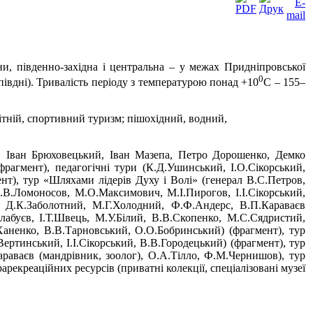
ни, південно-західна і центральна – у межах Придніпровської
0
півдні). Тривалість періоду з температурою понад +10
С – 155–
ітній, спортивний туризм; пішохідний, водний,
 Іван Брюховецький, Іван Мазепа, Петро Дорошенко, Демко
агмент), педагогічні тури (К.Д.Ушинський, І.О.Сікорський,
нт), тур «Шляхами лідерів Духу і Волі» (генерал В.С.Петров,
В.Ломоносов, М.О.Максимович, М.І.Пирогов, І.І.Сікорський,
й, Д.К.Заболотний, М.Г.Холодний, Ф.Ф.Андерс, В.П.Караваєв
абуєв, І.Т.Швець, М.У.Білий, В.В.Скопенко, М.С.Сядристий,
Ханенко, В.В.Тарновський, О.О.Бобринський) (фрагмент), тур
ртинський, І.І.Сікорський, В.В.Городецький) (фрагмент), тур
раваєв (мандрівник, зоолог), О.А.Тілло, Ф.М.Чернишов), тур
арекреаційних ресурсів (приватні колекції, спеціалізовані музеї