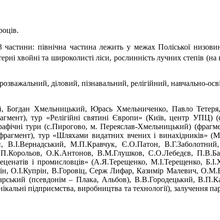
роців.
 3 частини: північна частина лежить у межах Поліської низови
рні хвойні та широколисті ліси, рослинність лучних степів (на 
розважальний, діловий, пізнавальний, релігійний, навчально-осв
й, Богдан Хмельницький, Юрась Хмельниченко, Павло Тетеря,
мент), тур «Релігійні святині Європи» (Київ, центр УПЦ) (фр
графічні тури (с.Пирогово, м. Переяслав-Хмельницький) (фрагме
рагмент), тур «Шляхами видатних вчених і винахідників» (М.
й, В.І.Вернадський, М.П.Кравчук, Є.О.Патон, В.Г.Заболотни
.П.Корольов, О.К.Антонов, В.М.Глушков, С.О.Лебедєв, П.В.Бал
ценатів і промисловців» (А.Я.Терещенко, М.І.Терещенко, Б.І.
н, О.І.Купрін, В.Горовіц, Серж Лифар, Казимір Малевич, О.М.Ве
арський (псевдонім – Плака, Альбов), В.В.Городецький, В.П.Ка
ікальні підприємства, виробництва та технології), залучення пар