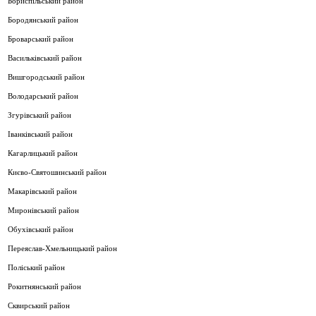
Бориспільський район
Бородянський район
Броварський район
Васильківський район
Вишгородський район
Володарський район
Згурівський район
Іванківський район
Кагарлицький район
Києво-Святошинський район
Макарівський район
Миронівський район
Обухівський район
Переяслав-Хмельницький район
Поліський район
Рокитнянський район
Сквирський район