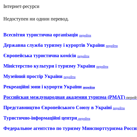
Інтернет-ресурси
Недоступен ни однин перевод.
Всесвітня туристична організація
перейти
Д
ерж
авна служба туризму і курортів України
перейти
Європейська туристична комісія
перейти
Міністерство культури і туризму України
перейти
Музейний простір України
перейти
Рекреаційні зони і курорти України
перейти
Российская международная академия туризма (РМАТ)
перей
Представництво Європейського Союзу в Україні
перейти
Туристично-інформаційні центри
перейти
Федеральное агентство по туризму Минспорттуризма Росс