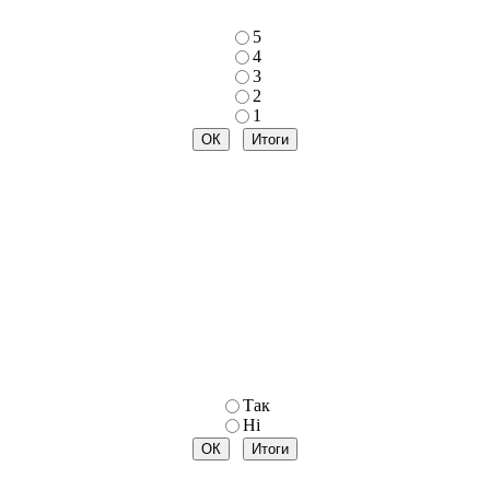
5
4
3
2
1
Так
Ні