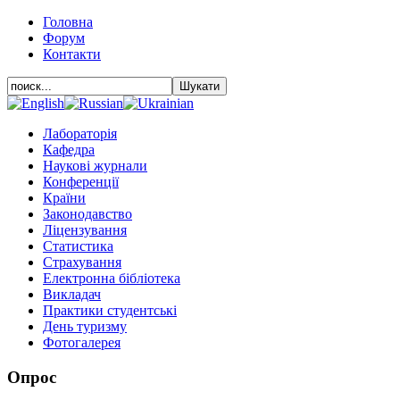
Головна
Форум
Контакти
Лабораторія
Кафедра
Наукові журнали
Конференції
Країни
Законодавство
Ліцензування
Статистика
Страхування
Електронна бібліотека
Викладач
Практики студентські
День туризму
Фотогалерея
Опрос