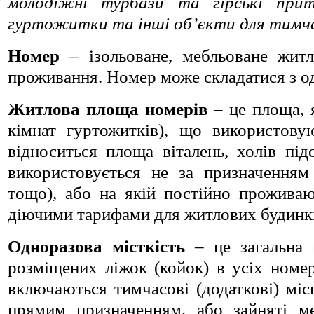
молодіжні турбази та гірські приту
гуртожитки та інші об’єкти для тимч
Номер
– ізольоване, мебльоване житл
проживання. Номер може склада­тися з одн
Житлова площа номерів
–
це площа, 
кімнат гуртожитків), що використов
відноситься площа віталень, холів пі
використовує­ться не за призначенням 
тощо), або на якій постійно проживаю
діючими тарифами для житлових будинкі
Одноразова місткість
–
це загальна 
розміщених ліжок (койок) в усіх номер
включаються тимчасові (додат­кові) міс
прямим при­значенням, або зайняті 