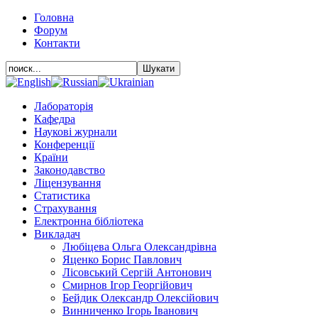
Головна
Форум
Контакти
Лабораторія
Кафедра
Наукові журнали
Конференції
Країни
Законодавство
Ліцензування
Статистика
Страхування
Електронна бібліотека
Викладач
Любіцева Ольга Олександрівна
Яценко Борис Павлович
Лісовський Сергій Антонович
Смирнов Ігор Георгійович
Бейдик Олександр Олексійович
Винниченко Ігорь Іванович