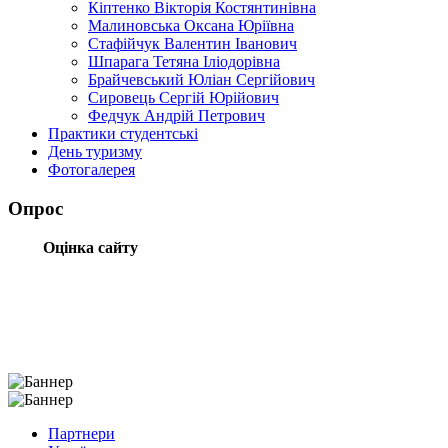
Кіптенко Вікторія Костянтинівна
Малиновська Оксана Юріївна
Стафійчук Валентин Іванович
Шпарага Тетяна Іліодорівна
Брайчевський Юліан Сергійович
Сировець Сергій Юрійович
Федчук Андрій Петрович
Практики студентські
День туризму
Фотогалерея
Опрос
Оцінка сайту
Партнери