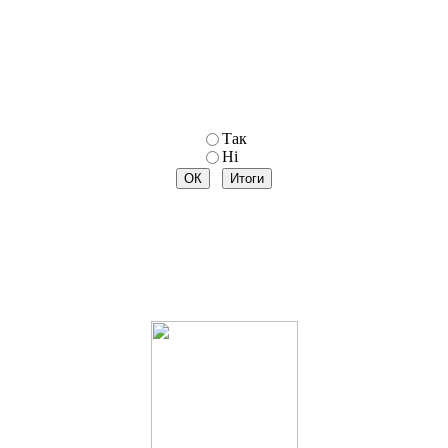
Так
Ні