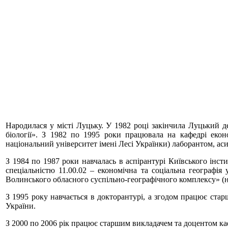
Народилася у місті Луцьку. У 1982 році закінчила Луцький дер
біології». З 1982 по 1995 роки працювала на кафедрі екон
національний університет імені Лесі Українки) лаборантом, ас
З 1984 по 1987 роки навчалась в аспірантурі Київського інст
спеціальністю 11.00.02 – економічна та соціальна географія
Волинського обласного суспільно-географічного комплексу» (н
З 1995 року навчається в докторантурі, а згодом працює ст
України.
З 2000 по 2006 рік працює старшим викладачем та доцентом ка