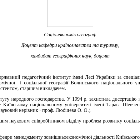
Соціо-економіко-географ
Доцент кафедри країнознавства та туризму,
кандидат географічних наук, доцент
жавний педагогічний інститут імені Лесі Українки за спеціальні
омічної і соціальної географії Волинського національного ун
истентом, старшим викладачем.
итуту народного господарства. У 1994 р. захистила дисертацію 
 у Київському національному університеті імені Тараса Шевче
ауковий керівник - проф. Любіцева О. О.).
аршим науковим співробітником відділу проблем розвитку соці
федри менеджменту зовнішньоекономічної діяльності Київського