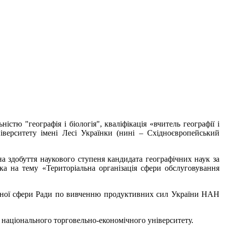
стю "географія і біологія", кваліфікація «вчитель географії і
іверситету імені Лесі Українки (нині – Східноєвропейський
на здобуття наукового ступеня кандидата географічних наук за
нка на тему «Територіальна організація сфери обслуговування
альної сфери Ради по вивченню продуктивних сил України НАН
 національного торговельно-економічного університету.