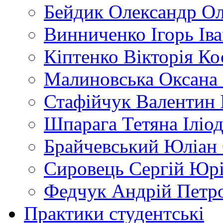
Бейдик Олександр Ол
Винниченко Ігорь Ів
Кіптенко Вікторія Ко
Малиновська Оксана
Стафійчук Валентин 
Шпарага Тетяна Іліод
Брайчевський Юліан 
Сировець Сергій Юр
Федчук Андрій Петр
Практики студентські