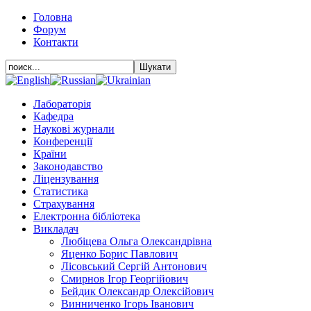
Головна
Форум
Контакти
Лабораторія
Кафедра
Наукові журнали
Конференції
Країни
Законодавство
Ліцензування
Статистика
Страхування
Електронна бібліотека
Викладач
Любіцева Ольга Олександрівна
Яценко Борис Павлович
Лісовський Сергій Антонович
Смирнов Ігор Георгійович
Бейдик Олександр Олексійович
Винниченко Ігорь Іванович