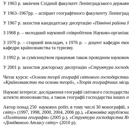
У 1963 р. закінчив Східний факультет Ленінградського державн
У 1963–1967рр. – аспірант географічного факультету Ленінград
У 1967 р. захистив кандидатську дисертацію
«Північні райони 
З 1968 р. – молодший науковий співробітник Науково-організац
З 1970 р. – старший викладач, з 1976 р. – доцент кафедри еко
кафедри країнознавства та туризму.
З 1992 р. за сумісництвом працював також провідним науковим
У 2001 р. захистив докторську дисертацію
«Структура господ
Читає курси:
«Основи теорії географії світового господарства»
«Країнознавство та основи теорії», «Теорія географічних місць
Наукові інтереси: дослідження географії світового господарств
аспекти японознавства, а також географії господарства інших е
Автор понад 250 наукових робіт, в тому числі 30 монографій, 
світу»
(1997, 1998, 2000, 2004, 2006 рр.),
«Економіка зарубіжни
«Політична географія»
(2005 р.),
«Структура господарства Яп
«
Довідкового Атласу світу
» (2010 р).