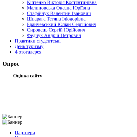
Кіптенко Вікторія Костянтинівна
Малиновська Оксана Юріївна
Стафійчук Валентин Іванович
Шпарага Тетяна Іліодорівна
Брайчевський Юліан Сергійович
Сировець Сергій Юрійович
Федчук Андрій Петрович
Практики студентські
День туризму
Фотогалерея
Опрос
Оцінка сайту
Партнери