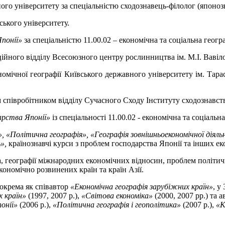
ого університету за спеціальністю сходознавець-філолог (японоз
ського університету.
Японії»
за спеціальністю 11.00.02 – економічна та соціальна геогр
ійного відділу Всесоюзного центру рослинництва ім. М.І. Вавіл
номічної географії Київського державного університету ім. Тара
 співробітником відділу Сучасного Сходу Інституту сходознавств
арства Японії»
із спеціальності 11.00.02 - економічна та соціальна
, «Політична географія», «Географія зовнішньоекономічної діяльн
»,
країнознавчі курси з проблем господарства Японії та інших е
а, географії міжнародних економічних відносин, проблем політично
кономічно розвинених країн та країн Азії.
зокрема як співавтор
«Економічна географія зарубіжних країн»
, у
х країн»
(1997, 2007 р.),
«Світова економіка»
(2000, 2007 рр.) та 
онії»
(2006 р.),
«Політична географія і геополітика»
(2007 р.),
«К