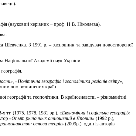
навець).
афія (науковий керівник – проф. Н.В. Ніколаєва).
ова.
са Шевченка. З 1991 р. – засновник та завідувач новоствореної
а Національної Академії наук України.
 географія.
ості», «Політична географія і геополітика регіонів світу»,
кономічно розвинених країн.
ї географії та геополітики. В країнознавстві – різноманітні
 3-х тт. (1975, 1978, 1981 рр.),
«Економічна і соціальна географія
автор
«Опыт рыночных отношений в Японии»
(1992 р.),
раїнознавство: основи теорії»
(2009р.), один із авторів