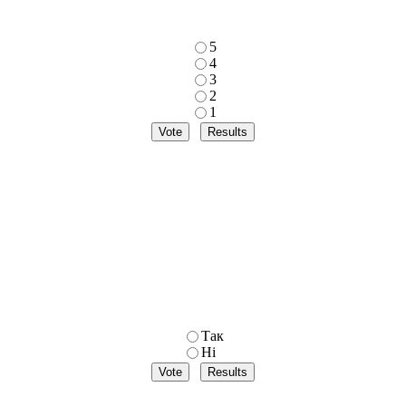
5
4
3
2
1
Так
Ні