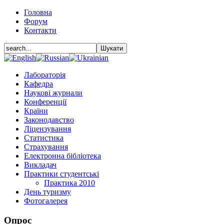
Головна
Форум
Контакти
Лабораторія
Кафедра
Наукові журнали
Конференції
Країни
Законодавство
Ліцензування
Статистика
Страхування
Електронна бібліотека
Викладач
Практики студентські
Практика 2010
День туризму
Фотогалерея
Опрос