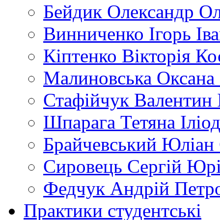
Бейдик Олександр Ол
Винниченко Ігорь Ів
Кіптенко Вікторія Ко
Малиновська Оксана
Стафійчук Валентин 
Шпарага Тетяна Іліод
Брайчевський Юліан 
Сировець Сергій Юр
Федчук Андрій Петр
Практики студентські