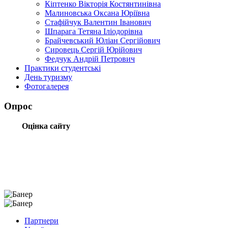
Кіптенко Вікторія Костянтинівна
Малиновська Оксана Юріївна
Стафійчук Валентин Іванович
Шпарага Тетяна Іліодорівна
Брайчевський Юліан Сергійович
Сировець Сергій Юрійович
Федчук Андрій Петрович
Практики студентські
День туризму
Фотогалерея
Опрос
Оцінка сайту
Партнери