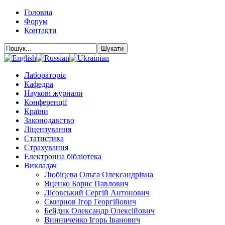
Головна
Форум
Контакти
Лабораторія
Кафедра
Наукові журнали
Конференції
Країни
Законодавство
Ліцензування
Статистика
Страхування
Електронна бібліотека
Викладач
Любіцева Ольга Олександрівна
Яценко Борис Павлович
Лісовський Сергій Антонович
Смирнов Ігор Георгійович
Бейдик Олександр Олексійович
Винниченко Ігорь Іванович