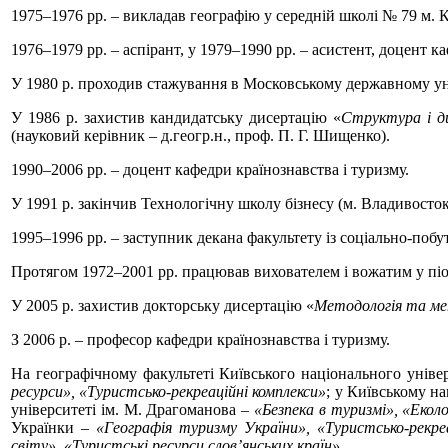
1975–1976 рр. – викладав географію у середній школі № 79 м. 
1976–1979 рр. – аспірант, у 1979–1990 рр. – асистент, доцент 
У 1980 р. проходив стажування в Московському державному уні
У 1986 р. захистив кандидатську дисертацію «
Структура і д
(науковий керівник – д.геогр.н., проф. П. Г. Шищенко).
1990–2006 рр. – доцент кафедри країнознавства і туризму.
У 1991 р. закінчив Технологічну школу бізнесу (м. Владивосток,
1995–1996 рр. – заступник декана факультету із соціально-побу
Протягом 1972–2001 рр. працював вихователем і вожатим у піон
У 2005 р. захистив докторську дисертацію «
Методологія та мет
З 2006 р. – професор кафедри країнознавства і туризму.
На географічному факультеті Київського національного унів
ресурси», «Туристсько-рекреаційні комплекси»
; у Київському н
університеті ім. М. Драгоманова –
«Безпека в туризмі», «Екол
Українки –
«Географія туризму України», «Туристсько-рекреа
світу», «Туристські ресурси слов’янських країн».