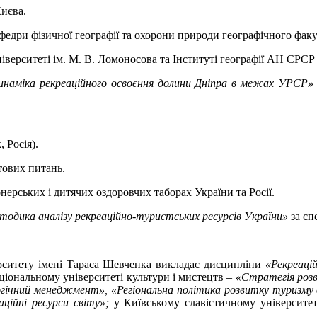
Києва.
кафедри фізичної географії та охорони природи географічного факу
верситеті ім. М. В. Ломоносова та Інституті географії АН СРСР
инаміка рекреаційного освоєння долини Дніпра в межах УРСР»
 Росія).
тових питань.
ерських і дитячих оздоровчих таборах України та Росії.
одика аналізу рекреаційно-туристських ресурсів України»
за сп
ерситету імені Тараса Шевченка викладає дисципліни
«Рекреаці
аціональному університеті культури і мистецтв –
«Стратегія розв
огічний менеджмент», «Регіональна політика розвитку туризму 
ційні ресурси світу»;
у Київському славістичному університе