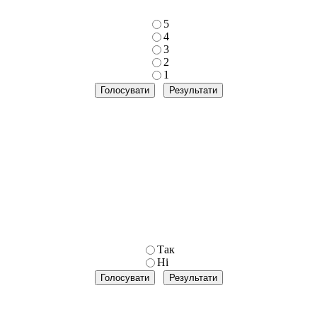
5
4
3
2
1
Так
Ні