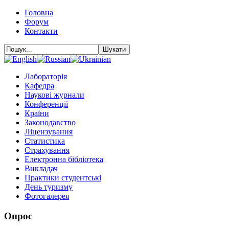
Головна
Форум
Контакти
Лабораторія
Кафедра
Наукові журнали
Конференції
Країни
Законодавство
Ліцензування
Статистика
Страхування
Електронна бібліотека
Викладач
Практики студентські
День туризму
Фотогалерея
Опрос