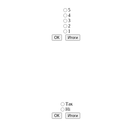
5
4
3
2
1
Так
Ні