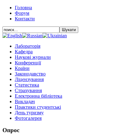
Головна
Форум
Контакти
Лабораторія
Кафедра
Наукові журнали
Конференції
Країни
Законодавство
Ліцензування
Статистика
Страхування
Електронна бібліотека
Викладач
Практики студентські
День туризму
Фотогалерея
Опрос