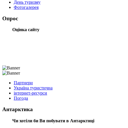
День туризму
Фотогалерея
Опрос
Оцінка сайту
Партнери
Україна туристична
інтернет-ресурси
Погода
Антарктика
Чи хотіли би Ви побувати в Антарктиці