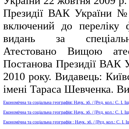
України 22 жовтня 2009 р.
Президії ВАК України № 
включений до переліку 
видань за спеціально
Атестовано Вищою атес
Постанова Президії ВАК У
2010 року. Видавець: Київ
імені Тараса Шевченка. Вих
Економічна та соціальна географія: Наук. зб. / [Ред. кол.: С. І. Іщук
Економічна та соціальна географія: Наук. зб. / [Ред. кол.: С. І. Іщук
Економічна та соціальна географія : Наук. зб. / [Ред. кол.: С. І. Іщ