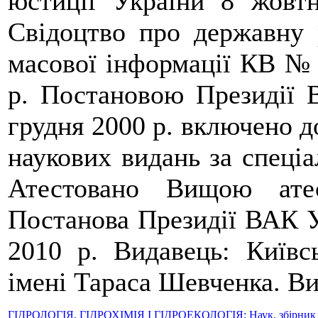
юстиції України 8 жовт
Свідоцтво про державну 
масової інформації КВ № 
р. Постановою Президії 
грудня 2000 р. включено д
наукових видань за спеціа
Атестовано Вищою атес
Постанова Президії ВАК У
2010 р. Видавець: Київс
імені Тараса Шевченка. Ви
ГІДРОЛОГІЯ, ГІДРОХІМІЯ І ГІДРОЕКОЛОГІЯ: Наук. збірник / Гол.