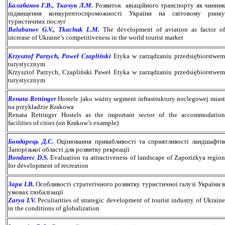
Балабанов Г.В., Ткачук Л.М.
Розвиток авіаційного транспорту як чинни
підвищення конкурентоспроможності України на світовому ринку
туристичних послуг
Balabanov G.V., Tkachuk L.M.
The development of aviation as factor of
increase of Ukraine’s competitiveness in the world tourist market
Krzysztof Parzych, Paweł Czapliński
Etyka w zarządzaniu przedsiębiorstwem
turystycznym
Krzysztof Parzych, Czapliński Paweł Etyka w zarządzaniu przedsiębiorstwem
turystycznym
Renata Rettinger
Hostele jako ważny segment infrastruktury noclegowej miast
na przykładzie Krakowa
Renata Rettinger Hostels as the important sector of the accommodation
facilities of cities (on Krakow’s example)
Бондарець Д.С.
Оцінювання привабливості та сприятливості ландшафті
Запорізької області для розвитку рекреації
Bondarec D.S.
Evaluation та attractiveness of landscape of Zaporizkya regio
for development of recreation
Заря І.В.
Особливості стратегічного розвитку туристичної галузі України в
умовах глобалізації
Zarya I.V.
Peculiarities of strategic development of tourist industry of Ukrain
in the conditions of globalization