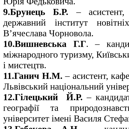
Юрія Федьковича.
9.Брунець Б.Р.
– асистент, 
державний інститут новітні
В’ячеслава Чорновола.
10.Вишневська Г.Г
. – канди
міжнародного туризму, Київськ
і мистецтв.
11.Ганич Н.М.
– асистент, каф
Львівський національний універ
12.Гілецький Й.Р.
– кандидат
географії та природознавст
університет імені Василя Стефа
13.Гебекова А.Н.
– кандида