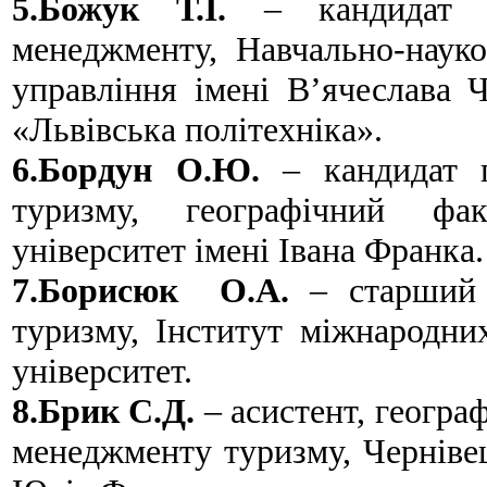
5.Божук Т.І.
– кандидат те
менеджменту, Навчально-науко
управління імені В’ячеслава 
«Львівська політехніка».
6.Бордун О.Ю.
– кандидат г
туризму, географічний фак
університет імені Івана Франка.
7.Борисюк О.А.
– старший в
туризму, Інститут міжнародни
університет.
8.Брик С.Д.
– асистент, географ
менеджменту туризму, Чернівец