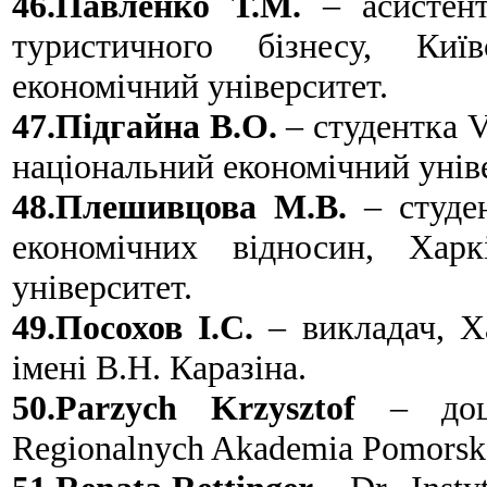
46.Павленко Т.М.
– асистен
туристичного бізнесу, Київ
економічний університет.
47.Підгайна В.О.
– студентка V
національний економічний унів
48.Плешивцова М.В.
– студен
економічних відносин, Харк
університет.
49.Посохов І.С.
– викладач, Ха
імені В.Н. Каразіна.
50.Parzych Krzysztof
– доцен
Regionalnych Akademia Pomorsk