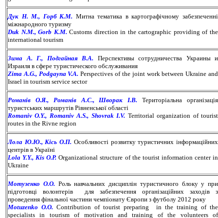
Дук Н. М., Горб К.М.
Митна тематика в картографічному забезпеченн
міжнародного туризму
Duk N.M., Gorb K.M.
Customs direction in the cartographic providing of th
international tourism
Зима А. Г., Подгайная В.А.
Перспективы сотрудничества Украины и
Израиля в сфере туристического обслуживания
Zima A.G., Podgayna V.A.
Perspectives of the joint work between Ukraine an
Israel in tourism service sector
Романів О.Я., Романів А.С., Шворак І.В.
Територіальна організаці
туристських маршрутів Рівненської області
Romaniv O.Y., Romaniv A.S., Shovrak I.V.
Territorial organization of touris
routes in the Rivne region
Лола Ю.Ю., Кісь О.П.
Особливості розвитку туристичних інформаційни
центрів в Україні
Lola Y.Y., Kis O.P.
Organizational structure of the tourist information center i
Ukraine
Мотузенко О.О.
Роль навчальних дисциплін туристичного блоку у при
підготовці волонтерів для забезпечення організаційних заходів з
проведення фінальної частини чемпіонату Європи з футболу 2012 року
Motuzenko O.O.
Сontribution of tourist preparing in the training of th
specialists in tourism of motivation and training of the volunteers of