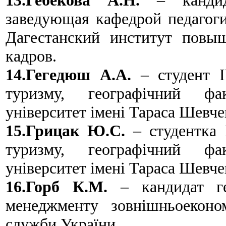
заведующая кафедрой педагоги
Дагестанский институт повы
кадров.
14.Гегедюш А.А.
– студент I
туризму, географічний фак
університет імені Тараса Шевче
15.Грицак Ю.С.
– студентка I
туризму, географічний фак
університет імені Тараса Шевче
16.Горб К.М.
– кандидат ге
менеджменту зовнішньоеконом
служби України.