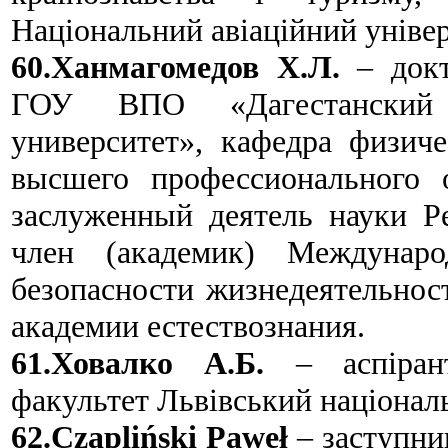
Національний авіаційний універ
60.Ханмагомедов Х.Л.
– док
ГОУ ВПО «Дагестанский г
университет», кафедра физич
высшего профессионального 
заслуженный деятель науки Р
член (академик) Междунар
безопасности жизнедеятельнос
академии естествознания.
61.Ховалко А.Б.
– аспірант
факультет Львівський національ
62.Czapliński Paweł
– заступник