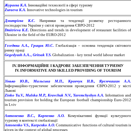
Жураєва К.А.
Інноваційні технології в сфері туризму
Zuraeva K.A.
Innovative technologies in tourism
Дмитрієва К.Є.
Напрямки та тенденції розвитку ресторанного
господарства України у світлі проведення ЄВРО-2012
Dmitrieva K.E.
Directions and trends in development of restaurant facilities of
Ukraine in the field of the EURO-2012
Гегедюш А.А., Грицак Ю.С.
Глобалізація – основна тенденція світового
ринку праці
Gegedyush A.A.., Gritsak Y.S.
Globalization - key trend world labour market
ІV. ІНФОРМАЦІЙНЕ І КАДРОВЕ ЗАБЕЗПЕЧЕННЯ ТУРИЗМУ
IV. INFORMATIVE AND SKILLED PROVIDING OF TOURISM
Зінько Ю.В., Мальська М.П., Кравчук Н.В., Яремчишин А.А.
Інформаційно-туристичне забезпечення проведення ЄВРО-2012 у місті
Львові
Zinko Yu.V., Malska M.P., Kravchuk N.V., Yaremchyshyn A.A.
Information an
tourism provision for holding the European football championship Euro-2012
in Lviv
Антоненко В.С., Карпенко А.О.
Комунікативні функції культурного
туризму в контексті глобалізації
Antonenko V.S., Karpenko A.O.
Сommunicative functions of cultural tourism i
given in the context of global processes