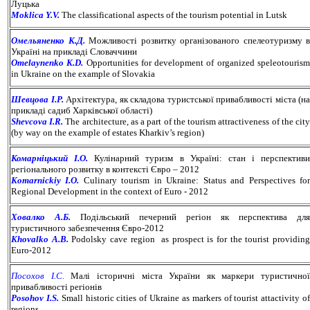
Луцька
Moklica Y.V.
The classificational aspects of the tourism potential in Lutsk
Омельяненко К.Д.
Можливості розвитку організованого спелеотуризму в
Україні на прикладі Словаччини
Omelaynenko K.D.
Opportunities for development of organized speleotouris
in Ukraine on the example of Slovakia
Шевцова І.Р.
Архітектура, як складова туристської привабливості міста (на
прикладі садиб Харківської області)
Shevcova I.R.
The architecture, as a part of the tourism attractiveness of the cit
(by way on the example of estates Kharkiv’s region)
Комарніцький І.О.
Кулінарний туризм в Україні: стан і перспективи
регіонального розвитку в контексті Євро – 2012
Komarnickiy I.O.
Culinary tourism in Ukraine: Status and Perspectives fo
Regional Development in the context of Euro - 2012
Ховалко А.Б.
Подільський печерний регіон як перспектива для
туристичного забезпечення Євро-2012
Khovalko A.B.
Podolsky cave region as prospect is for the tourist providin
Euro-2012
Посохов І.С.
Малі історичні міста України як маркери туристичної
привабливості регіонів
Posohov I.S.
Small historic cities of Ukraine as markers of tourist attactivity o
regions