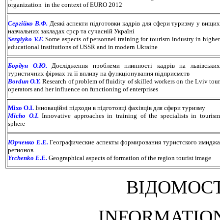
organization in the context of EURO 2012
Сергійко В.Ф.
Деякі аспекти підготовки кадрів для сфери туризму у вищи
навчальних закладах cрср та сучасній Україні
Sergiyko V.F.
Some aspects of personnel training for tourism industry in highe
educational institutions of USSR and in modern Ukraine
Бордун О.Ю.
Дослідження проблеми плинності кадрів на львівськи
туристичних фірмах та її впливу на функціонування підприємств
Bordun O.Y.
Research of problem of fluidity of skilled workers on the Lviv tou
operators and her influence on functioning of enterprises
Міхо О.І.
Інноваційні підходи в підготовці фахівців для сфери туризму
Micho O.I.
Innovative approaches in training of the specialists in touris
sphere
Юрченко Е.Е.
Географические аспекты формирования туристского имиджа
регионов
Yrchenko E.E.
Geographical aspects of formation of the region tourist image
ВІДОМОСТ
INFORMATIO