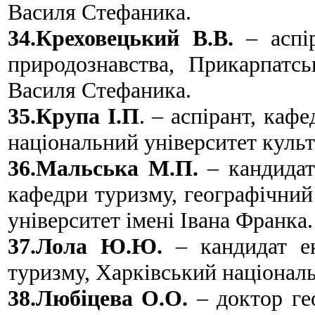
Василя Стефаника.
34.Креховецький В.В.
– аспір
природознавства, Прикарпатсь
Василя Стефаника.
35.Крупа І.П
. – аспірант, каф
національний університет культ
36.Мальська М.П.
– кандидат 
кафедри туризму, географічний
університет імені Івана Франка.
37.Лола Ю.Ю.
– кандидат ек
туризму, Харківський націонал
38.Любіцева О.О.
– доктор гео