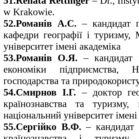
51.Renata Rettinger
– Dr., Inst
w Krakowie.
52.Романів А.С.
– кандидат ге
кафедри географії і туризму,
університет імені академіка
53.Романів О.Я.
– кандидат г
економіки підприємства, Н
господарства та природокорист
54.Смирнов І.Г.
– доктор гео
країнознавства та туризму, 
національний університет імені
55.Сергійко В.Ф.
– кандидат 
країнознавства і туризму,