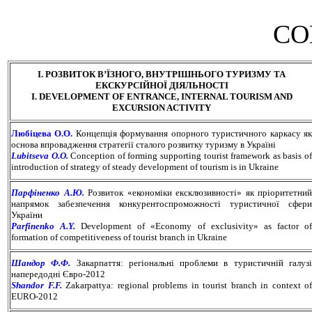
CO
І. РОЗВИТОК В’ЇЗНОГО, ВНУТРІШНЬОГО ТУРИЗМУ ТА
ЕКСКУРСІЙНОЇ ДІЯЛЬНОСТІ
І. DEVELOPMENT OF ENTRANCE, INTERNAL TOURISM AND
EXCURSION ACTIVITY
Любіцева О.О.
Концепція формування опорного туристичного каркасу я
основа впровадження стратегії сталого розвитку туризму в Україні
Lubitseva O.O.
Conception of forming supporting tourist framework as basis o
introduction of strategy of steady development of tourism is in Ukraine
Парфіненко А.Ю.
Розвиток «економіки ексклюзивності» як пріоритетний
напрямок забезпечення конкурентоспроможності туристичної сфери
України
Parfinenko A.Y.
Development of «Economy of exclusivity» as factor o
formation of competitiveness of tourist branch in Ukraine
Шандор Ф.Ф.
Закарпаття: регіональні проблеми в туристичній галуз
напередодні Євро-2012
Shandor F.F.
Zakarpattya: regional problems in tourist branch in context of
EURO-2012