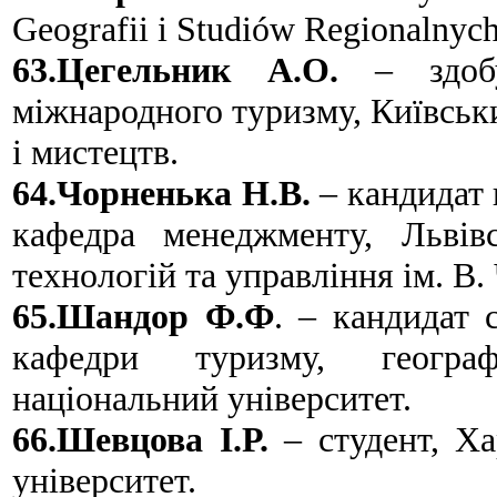
Geografii i Studiów Regionalny
63.Цегельник А.О.
– здобу
міжнародного туризму, Київськ
і мистецтв.
64.Чорненька Н.В.
– кандидат 
кафедра менеджменту, Львів
технологій та управління ім. В.
65.Шандор Ф.Ф
. – кандидат 
кафедри туризму, географ
національний університет.
66.Шевцова І.Р.
– студент, Ха
університет.