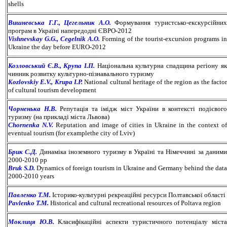
shells
Вишневська Г.Г., Цегельник А.О.
Формування туристсько-екскурсійни
програм в Україні напередодні ЄВРО-2012
Vishnevskay G.G., Cegelnik A.O.
Forming of the tourist-excursion programs in
Ukraine the day before EURO-2012
Козловський Є.В., Крупа І.П.
Національна культурна спадщина регіону як
чинник розвитку культурно-пізнавального туризму
Kozlovskiy E.V., Krupa I.P.
National cultural heritage of the region as the factor
of cultural tourism development
Чорненька Н.В.
Репутація та імідж міст України в контексті подієвог
туризму (на прикладі міста Львова)
Chornenka N.V.
Reputation and image of cities in Ukraine in the context of
eventual tourism (for examplethe city of Lviv)
Брик С.Д.
Динаміка іноземного туризму в Україні та Німеччині за даним
2000-2010 рр
Bruk S.D.
Dynamics of foreign tourism in Ukraine and Germany behind the data
2000-2010 years
Павленко Т.М.
Історико-культурні рекреаційні ресурси Полтавської області
Pavlenko T.M.
Historical and cultural recreational resources of Poltava region
Моклиця Ю.В.
Класифікаційні аспекти туристичного потенціалу міст