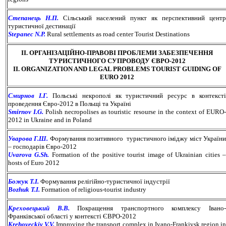
Степанець Н.П.
Сільський населений пункт як перспективний центр
туристичної дестинації
Stepanec N.P.
Rural settlements as road center Tourist Destinations
ІІ. ОРГАНІЗАЦІЙНО-ПРАВОВІ ПРОБЛЕМИ ЗАБЕЗПЕЧЕННЯ
ТУРИСТИЧНОГО СУПРОВОДУ ЄВРО-2012
ІІ. ORGANIZATION AND LEGAL PROBLEMS TOURIST GUIDING OF
EURO 2012
Смирнов І.Г.
Польські некрополі як туристичний ресурс в контексті
проведення Євро-2012 в Польщі та Україні
Smirnov I.G.
Polish necropolises as touristic resourse in the context of EURO
2012 in Ukraine and in Poland
Уварова Г.Ш.
Формування позитивного туристичного іміджу міст України
– господарів Євро-2012
Uvarova G.Sh.
Formation of the positive tourist image of Ukrainian cities 
hosts of Euro 2012
Божук Т.І.
Формування релігійно-туристичної індустрії
Bozhuk T.I.
Formation of religious-tourist industry
Креховецький В.В.
Покращення транспортного комплексу Івано
Франківської області у контексті ЄВРО-2012
Krehoveckiy V.V.
Improving the transport complex in Ivano-Frankivsk region i