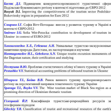
Басюк Д.І.
Підвищення конкурентоспроможності туристичної сфери
Подільсько-Буковинського регіону в контексті підготовки до ЄВРО 2012
Basyuk D.I.
Improving the competitiveness of the tourism sector Podolsko
Bukovinsky region in preparation for Euro 2012
Смирнов І.Г.
Софія Вітт-Потоцька: внесок у розвиток туризму в Україні 
контексті ЄВРО-2012
Smirnov I.G.
Sofia Witt-Potocka: сontribution to development of tourism i
Ukraine in context of EURO-2012
Ханмагомедов Х.Л., Гебекова А.Н.
Уникальные туристско-экскурсионны
памятники природы Дагестана, их паспортизация и изучение
Hanmagomedov H.L., Gebekova A.N.
Unique tourist excursion monuments of
the Dagestan nature, their certification and studying
Пестушко В.Ю.
Проблеми статистичного обліку в’їзного туризму в Україні
Pestushko V.Y.
Statistical accounting problems of inbound tourism in Ukraine
Шпарага Т.І., Бойко В.В.
Ринок винного туризму причорноморського
регіону як перспективний напрямок тематичного туризму України
Sparaga T.I., Boyko V.V.
The Wine tourism market of Black Sea region as 
promising direction of Ukrainian thematic tourism
Гілецький Й.Р.
Класифікація туристсько-рекреаційних ресурсів з
геосферним підходом
Gileckiy Y.R.
Classification of tourist and recreational resources of the earth'