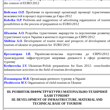
the context of EURO 2012
Кобелька О.П.
Проблеми та пропозиції організації промоції туристичних
можливостей в процесі підготовки до Євро-2012
Kobelka O.P.
Problems and suggestions of advertising organization of touris
possibilities in the process of preparation to EURO-2012
Шилкіна А.О.
Розробка туристичних маршрутів та перспективи розвитк
туристичної галузі України в контексті підготовки до ЄВРО 2012
Shilkina A.O.
Development of tourist route and prospects of development of
tourism of ukraine in preparation for EURO 2012
Креховецька І.В.
Українсько-польська підготовка до ЄВРО-2012
транскордонні інфраструктурні напрямки діяльності в сфері розвитку
туризму
Krehovecka I.V.
Ukrainian-Polish preparations for Euro 2012: cross-borde
infrastructure activities in the field of tourism development
Плешивцова М.В.
Організація дитячого туризму в Україні
Pleshivcova M.V.
Organisation of child tourism in Ukraine
ІІІ. РОЗВИТОК ІНФРАСТРУКТУРИ І МАТЕРІАЛЬНО-ТЕХНІЧНОЇ
БАЗИ ТУРИЗМУ
ІІІ. DEVELOPMENT OF INFRASTRUCTURE, MATERIAL AND
TECHNICAL BASE OF TOURISM