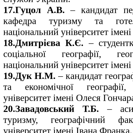
17.Гуцол А.В.
– кандидат пед
кафедра туризму та готел
національний університет імені
18.Дмитрієва К.Є.
– студентк
соціальної географії, гео
національний університет імені
19.Дук Н.М.
– кандидат географ
та економічної географії,
університет імені Олеся Гончар
20.Завадовський Т.Б.
– асис
туризму, географічний фак
університет імені Івана Франка.