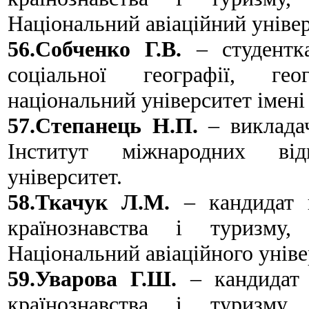
Національний авіаційний універ
56.Собченко Г.В.
– студентка
соціальної географії, гео
національний університет імені
57.Степанець Н.П.
– викладач
Інститут міжнародних від
університет.
58.Ткачук Л.М.
– кандидат г
країнознавства і туризму,
Національний авіаційного уніве
59.Уварова Г.Ш.
– кандидат п
країнознавства і туризму,