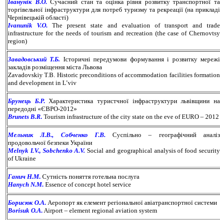
Іванунік В.О.
Сучасний стан та оцінка рівня розвитку транспортної т
торгівельної інфраструктури для потреб туризму та рекреації (на прикладі
Чернівецькій області)
Ivanunik V.О.
The present state and evaluation of transport and trad
infrastructure for the needs of tourism and recreation (the case of Chernovtsy
region)
Завадовський Т.Б.
Історичні передумови формування і розвитку мереж
закладів розміщення міста Львова
Zavadovskiy T.B. Historic preconditions of accommodation facilities formation
and development in L’viv
Брунець Б.Р.
Характеристика туристчної інфраструктури львівщини н
передодні «ЄВРО-2012»
Brunets B.R.
Tourism infrastructure of the city state on the eve of EURO – 2012
Мельник Л.В., Собченко Г.В.
Суспільно – географічний аналі
продовольчої безпеки України
Melnyk LV., Sobchenko A.V.
Social and geographical analysis of food securit
of Ukraine
Ганич Н.М.
Сутність поняття готельна послуга
Hanych N.M.
Essence of concept hotel service
Борисюк О.А.
Аеропорт як елемент регіональної авіатранспортної системи
Borisuk O.A.
Airport – element regional aviation system