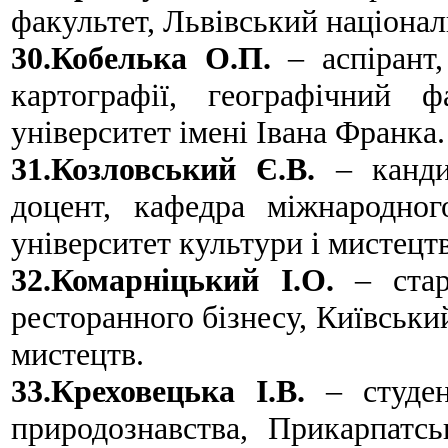
факультет, Львівський націонал
30.Кобелька О.П.
– аспірант,
картографії, географічний ф
університет імені Івана Франка.
31.Козловський Є.В.
– кандид
доцент, кафедра міжнародног
університет культури і мистецтв
32.Комарніцький І.О.
– стар
ресторанного бізнесу, Київськи
мистецтв.
33.Креховецька І.В.
– студен
природознавства, Прикарпатсь