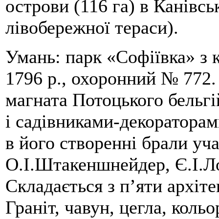
острови (116 га) в Канівс
лівобережної тераси).
Умань: парк «Софіївка» з 
1796 р., охоронний № 772
магната Потоцького бельг
і садівниками-декоратора
в його створенні брали уча
О.І.Штакеншнейдер, Є.І.Л
Складається з п’яти архіт
Граніт, чавун, цегла, кольо