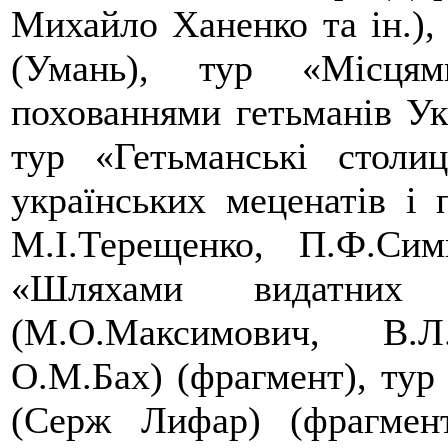
Михайло Ханенко та ін.), 
(Умань), тур «Місцям
похованнями гетьманів Ук
тур «Гетьманські столи
українських меценатів і 
М.І.Терещенко, П.Ф.Сим
«Шляхами видатних 
(М.О.Максимович, В.Л
О.М.Бах) (фрагмент), тур
(Серж Лифар) (фрагмент