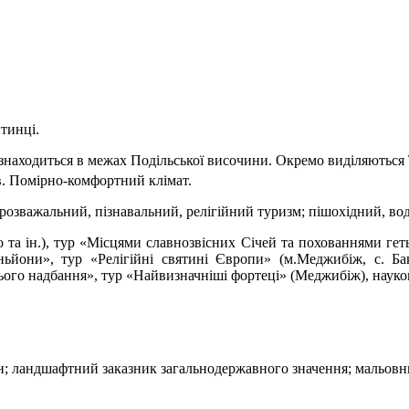
итинці.
знаходиться в межах Подільської височини. Окремо виділяються 
в. Помірно-комфортний клімат.
-розважальний, пізнавальний, релігійний туризм; пішохідний, во
та ін.), тур «Місцями славнозвісних Січей та похованнями гет
ньйони», тур «Релігійні святині Європи» (м.Меджибіж, с. Бак
ього надбання», тур «Найвизначніші фортеці» (Меджибіж), науко
н; ландшафтний заказник загальнодержавного значення; мальовн