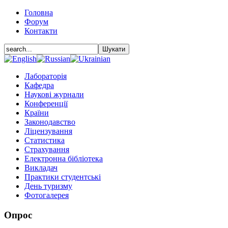
Головна
Форум
Контакти
Лабораторія
Кафедра
Наукові журнали
Конференції
Країни
Законодавство
Ліцензування
Статистика
Страхування
Електронна бібліотека
Викладач
Практики студентські
День туризму
Фотогалерея
Опрос