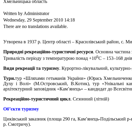
Хмельницька область
Written by Administrator
Wednesday, 29 September 2010 14:18
There are no translations available.
Утворена в 1937 р. Центр області – Красилівський район, с. М
Природні рекреаційно-туристичні ресурси
. Основна частина 
0
Тривалість періоду з температурою понад +10
С – 153–168 дні
Види рекреації та туризму
. Курортно-лікувальний, культурно
Тури.
тур «Шляхами гетьманів України» (Юрась Хмельниченко 
Духу і Волі» (М.Островський, В.Котик), тур «Унікальні ка
архітектурний заповідник «Кам’янець» – кандидат до Всесвітн
Рекреаційно-туристичний цикл
. Сезонний (літній)
Об’єкти туризму
Циківський заказник (площа 290 га, Кам’янець-Подільський р-
р. Смотричу).