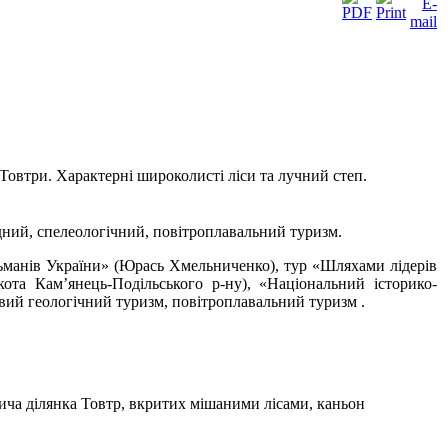
Товтри. Характерні широколисті ліси та лучний степ.
дний, спелеологічний, повітроплавальний туризм.
ьманів України» (Юрась Хмельниченко), тур «Шляхами лідерів
ота Кам’янець-Подільського р-ну), «Національний історико-
вий геологічний туризм, повітроплавальний туризм .
ича ділянка Товтр, вкритих мішаними лісами, каньон