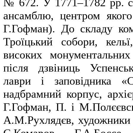
№ 672. У 1771–1782 рр. с
ансамблю, центром якого
Г.Гофман). До складу ко
Троїцький собори, кельї
високих монументальних
після дзвіниць Успенсь
лаври і заповідника «
надбрамний корпус, архіє
Г.Гофман, П. і М.Полєєвс
А.М.Рухлядєв, художники
С.Комаров, Г.А.Боссе,