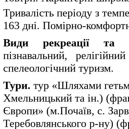
Тривалість періоду з темп
163 дні. Помірно-комфортн
Види рекреації та 
пізнавальний, релігійни
спелеологічний туризм.
Тури.
тур «Шляхами гетьм
Хмельницький та ін.) (фраг
Європи» (м.Почаїв, с. Зарв
Теребовлянського р-ну) (ф