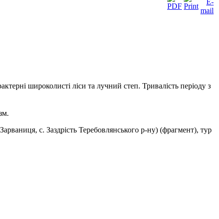
актерні широколисті ліси та лучний степ. Тривалість періоду з
зм.
арваниця, с. Заздрість Теребовлянського р-ну) (фрагмент), тур