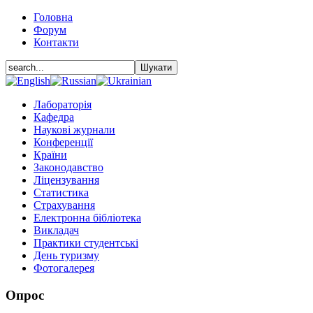
Головна
Форум
Контакти
Лабораторія
Кафедра
Наукові журнали
Конференції
Країни
Законодавство
Ліцензування
Статистика
Страхування
Електронна бібліотека
Викладач
Практики студентські
День туризму
Фотогалерея
Опрос