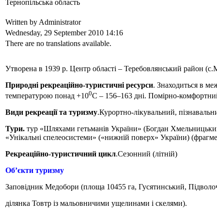
Тернопільська область
Written by Administrator
Wednesday, 29 September 2010 14:16
There are no translations available.
Утворена в 1939 р. Центр області – Теребовлянський район (с
Природні рекреаційно-туристичні ресурси
. Знаходиться в ме
0
температурою понад +10
С – 156–163 дні. Помірно-комфортний
Види рекреації та туризму
.Курортно-лікувальний, пізнавальн
Тури.
тур «Шляхами гетьманів України» (Богдан Хмельницький та
«Унікальні спелеосистеми» («нижній поверх» України) (фрагме
Рекреаційно-туристичний цикл
.Сезонний (літній)
Об’єкти туризму
Заповідник Медобори (площа 10455 га, Гусятинський, Підволо
ділянка Товтр із мальовничими ущелинами і скелями).