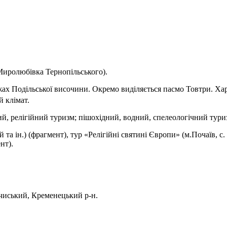
.Миролюбівка Тернопільського).
жах Подільської височини. Окремо виділяється пасмо Товтри. Хар
 клімат.
ий, релігійний туризм; пішохідний, водний, спелеологічний тури
 ін.) (фрагмент), тур «Релігійні святині Європи» (м.Почаїв, с. З
нт).
чиський, Кременецький р-н.