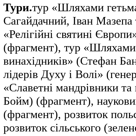
Тури.
тур «Шляхами гетьма
Сагайдачний, Іван Мазепа т
«Релігійні святині Європи
(фрагмент), тур «Шляхами
винахідників» (Стефан Ба
лідерів Духу і Волі» (гене
«Славетні мандрівники та
Бойм) (фрагмент), наукови
(фрагмент), розвиток польс
розвиток сільського (зелен