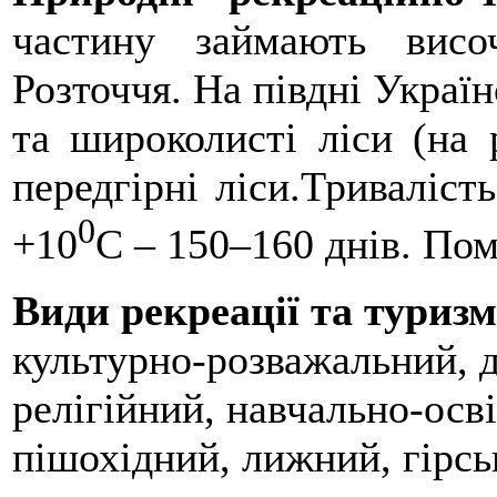
частину займають височ
Розточчя. На півдні Україн
та широколисті ліси (на р
передгірні ліси.Триваліст
0
+10
С – 150–160 днів. По
Види рекреації та туриз
культурно-розважальний, д
релігійний, навчально-осв
пішохідний, лижний, гірсь