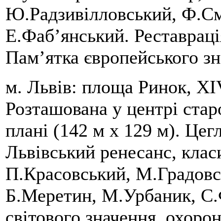
Ю.Радзивілловський, Ф.См
Е.Фаб’янський. Реставраці
Пам’ятка європейського зн
м. Львів: площа Ринок, XI
Розташована у центрі стар
плані (142 м х 129 м). Цег
Львівський ренесанс, клас
П.Красовський, М.Градовс
Б.Меретин, М.Урбаник, С.Ф
світового значення, охор