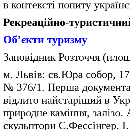
в контексті попиту україн
Рекреаційно-туристични
Об’єкти туризму
Заповідник Розточчя (площ
м. Львів: св.Юра собор, 1
№ 376/1. Перша документал
відлито найстаріший в Укр
природне каміння, залізо.
скульптори С.Фессінгер, І